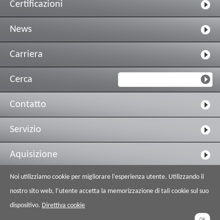
Certificazioni
News
Carriera
Cerca
Contatto
Servizio
Aquisizione
Noi utilizziamo cookie per migliorare l‘esperienza utente. Utilizzando il
Codice etico e di condotta
nostro sito web, l‘utente accetta la memorizzazione di tali cookie sul suo
Riferimenti
dispositivo.
Direttiva cookie
OK