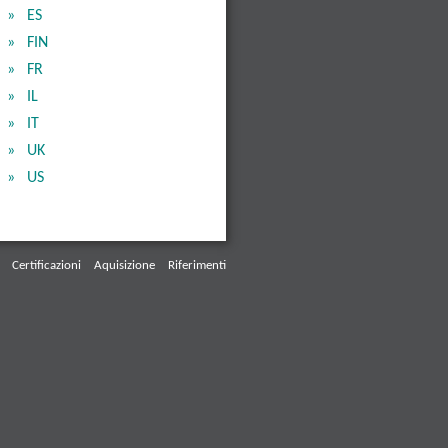
ES
FIN
FR
IL
IT
UK
US
Certificazioni
Aquisizione
Riferimenti