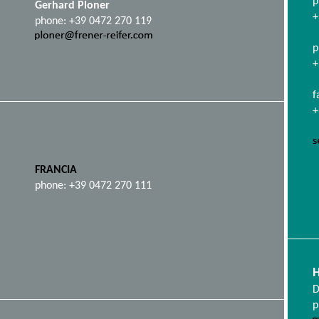
p
Gerhard Ploner
+
phone: +39 0472 270 119
p
+
f
+
FRANCIA
phone: +39 0472 270 111
D
p