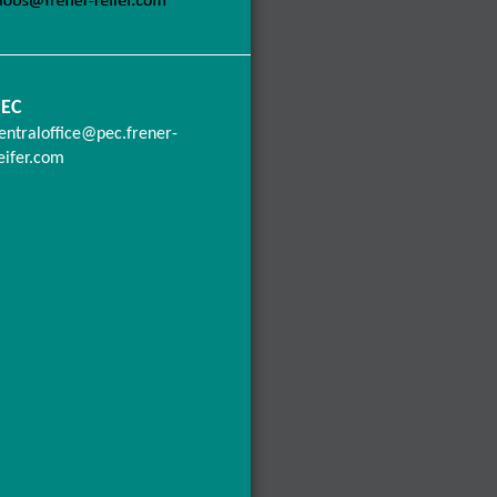
PEC
entraloffice@pec.frener-
eifer.com