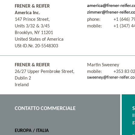
FRENER & REIFER
America Inc.
147 Prince Street,
phone:
+1 (646) 7
Units 3/32 & 3/45
mobile:
+1 (347) 4
Brooklyn, NY 11201
United States of America
USt-ID.Nr. 20-5548303
FRENER & REIFER
Martin Sweeney
26/27 Upper Pembroke Street,
mobile:
+353 83 0
Dublin 2
Ireland
CONTATTO COMMERCIALE
S
I
g
EUROPA / ITALIA