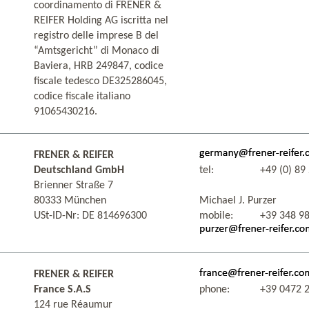
coordinamento di FRENER &
REIFER Holding AG iscritta nel
registro delle imprese B del
“Amtsgericht” di Monaco di
Baviera, HRB 249847, codice
fiscale tedesco DE325286045,
codice fiscale italiano
91065430216.
FRENER & REIFER
Deutschland GmbH
tel:
+49 (0) 89
Brienner Straße 7
80333 München
Michael J. Purzer
USt-ID-Nr: DE 814696300
mobile:
+39 348 98
FRENER & REIFER
France S.A.S
phone:
+39 0472 
124 rue Réaumur