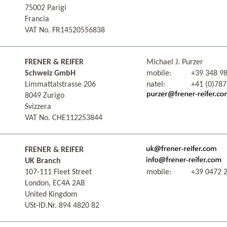
75002 Parigi
Francia
VAT No. FR14520556838
FRENER & REIFER
Michael J. Purzer
Schweiz GmbH
mobile:
+39 348 98
Limmattalstrasse 206
natel:
+41 (0)787
8049 Zurigo
Svizzera
VAT No. CHE112253844
FRENER & REIFER
UK Branch
107-111 Fleet Street
mobile:
+39 0472 
London, EC4A 2AB
United Kingdom
USt-ID.Nr. 894 4820 82