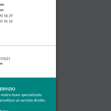
90 58 29
45 96 56
255021
ERVIZIO
l nostro team specializzato
arantisce un servizio diretto.