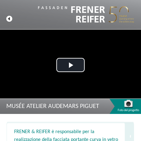
Play
Video
MUSÉE ATELIER AUDEMARS PIGUET
Foto del progetto
FRENER & REIFER è responsabile per la
realizzazione della facciata portante curva in vetro