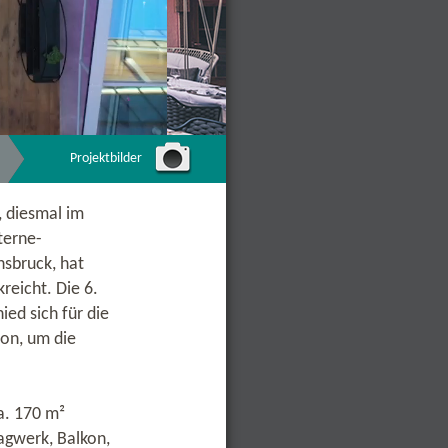
Projektbilder
, diesmal im
terne-
nsbruck, hat
reicht. Die 6.
ied sich für die
ion, um die
a. 170 m²
agwerk, Balkon,