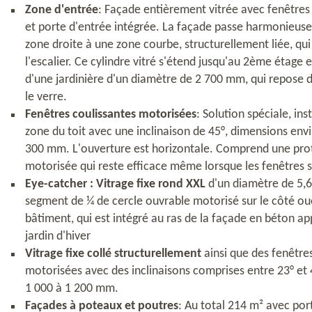
Zone d'entrée
: Façade entièrement vitrée avec fenêtres à
et porte d'entrée intégrée. La façade passe harmonieus
zone droite à une zone courbe, structurellement liée, qu
l'escalier. Ce cylindre vitré s'étend jusqu'au 2ème étage 
d'une jardinière d'un diamètre de 2 700 mm, qui repose 
le verre.
Fenêtres coulissantes motorisées
: Solution spéciale, ins
zone du toit avec une inclinaison de 45°, dimensions env
300 mm. L'ouverture est horizontale. Comprend une prot
motorisée qui reste efficace même lorsque les fenêtres 
Eye-catcher : Vitrage fixe rond XXL
d'un diamètre de 5,
segment de ¼ de cercle ouvrable motorisé sur le côté ou
bâtiment, qui est intégré au ras de la façade en béton a
jardin d'hiver
Vitrage fixe collé structurellement
ainsi que des fenêtre
motorisées avec des inclinaisons comprises entre 23° et 
1 000 à 1 200 mm.
Façades à poteaux et poutres
: Au total 214 m² avec por