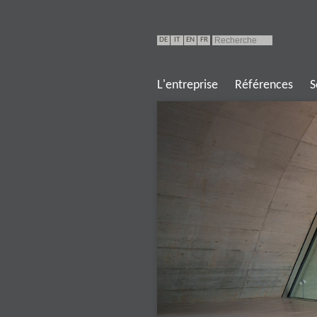
DE
IT
EN
FR
L'entreprise
Références
S