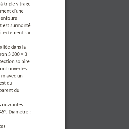
 triple vitrage
ement d'une
i entoure
et est surmonté
directement sur
tallée dans la
iron 3 300 × 3
ection solaire
sont ouvertes.
6 m avec un
est du
pparent du
s ouvrantes
45°. Diamètre :
tes