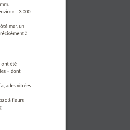
0 mm.
environ L 3 000
Côté mer, un
précisément à
 ont été
les – dont
façades vitrées
bac à fleurs
g