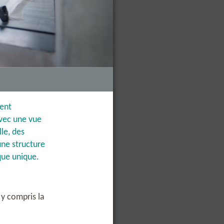
ment
avec une vue
lle, des
une structure
que unique.
 y compris la