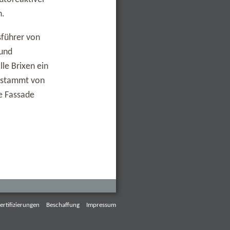
n.
sführer von
 und
le Brixen ein
r stammt von
e Fassade
ertifizierungen
Beschaffung
Impressum