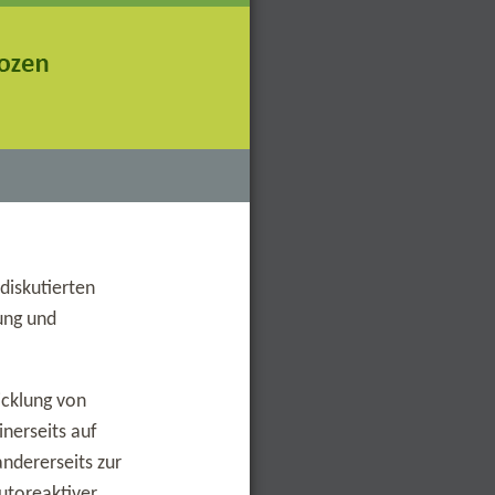
diskutierten
ung und
icklung von
nerseits auf
andererseits zur
autoreaktiver